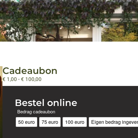
Cadeaubon
€
1,00
-
€
100,00
Bestel online
Bedrag cadeaubon
50 euro
75 euro
100 euro
Eigen bedrag ingeve