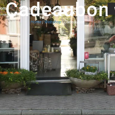
Cadeaubon
Home
Cadeaubon
Locatie te huur
Contact
Home
|
Webshop
| Cadeaubon