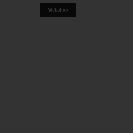
Bloem &
Webshop
Bloem &
Blad
Blad
Ambachtelijke boeketten en workshops op
maat.