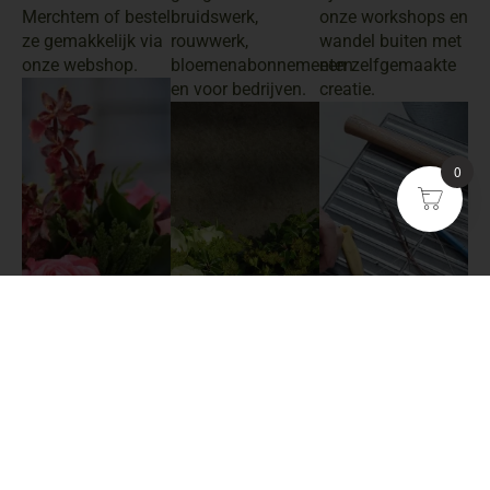
Merchtem of bestel
bruidswerk,
onze workshops en
ze gemakkelijk via
rouwwerk,
wandel buiten met
onze webshop.
bloemenabonnementen
een zelfgemaakte
en voor bedrijven.
creatie.
0