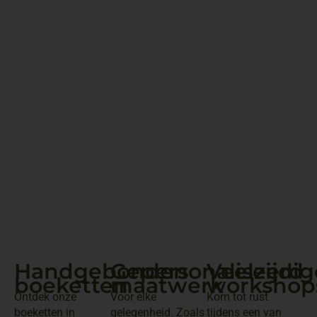
Handgebonden
Gepersonaliseerd
Veelzijdig
boeketten
maatwerk
workshop
Ontdek onze
Voor elke
Kom tot rust
boeketten in
gelegenheid. Zoals
tijdens een van